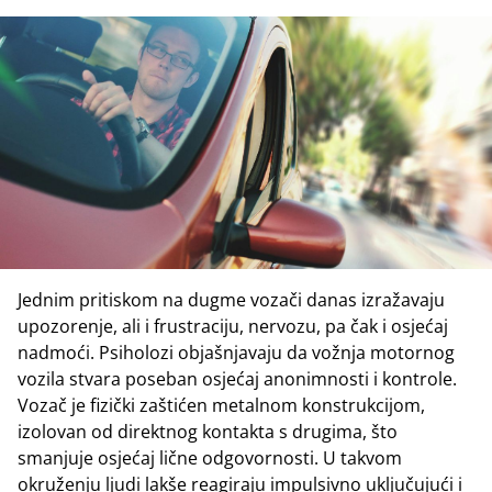
Jednim pritiskom na dugme vozači danas izražavaju
upozorenje, ali i frustraciju, nervozu, pa čak i osjećaj
nadmoći. Psiholozi objašnjavaju da vožnja motornog
vozila stvara poseban osjećaj anonimnosti i kontrole.
Vozač je fizički zaštićen metalnom konstrukcijom,
izolovan od direktnog kontakta s drugima, što
smanjuje osjećaj lične odgovornosti. U takvom
okruženju ljudi lakše reagiraju impulsivno uključujući i