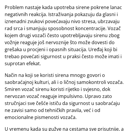
Problem nastaje kada upotreba sirene pokrene lanac
negativnih reakcija. Istraživanja pokazuju da glasni i
iznenadni zvukovi povećavaju nivo stresa, ubrzavaju
rad srca i smanjuju sposobnost koncentracije. Vozač
kojem drugi vozači često upotrebljavaju sirenu zbog
vožnje reaguje još nervoznije što može dovesti do
grešaka u procjeni i opasnih situacija. Uređaj koji bi
trebao povećati sigurnost u praksi često može imati i
suprotan efekat.
Način na koji se koristi sirena mnogo govori o
saobraćajnoj kulturi, ali i o ličnoj samokontroli vozača.
Smiren vozač sirenu koristi rijetko i svjesno, dok
nervozan vozač reaguje impulsivno. Upravo zato
stručnjaci sve češće ističu da sigurnost u saobraćaju
ne zavisi samo od tehničkih pravila, već i od
emocionalne pismenosti vozača.
U vremenu kada su gužve na cestama sve prisutnije, a