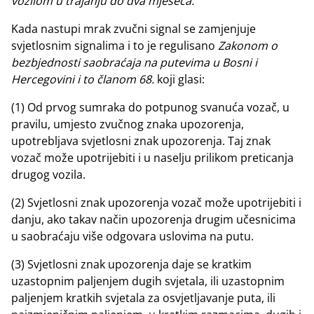
vozilom u trajanju do dva mjeseca.
Kada nastupi mrak zvučni signal se zamjenjuje
svjetlosnim signalima i to je regulisano
Zakonom o
bezbjednosti saobraćaja na putevima u Bosni i
Hercegovini i to članom 68.
koji glasi:
(1) Od prvog sumraka do potpunog svanuća vozač, u
pravilu, umjesto zvučnog znaka upozorenja,
upotrebljava svjetlosni znak upozorenja. Taj znak
vozač može upotrijebiti i u naselju prilikom preticanja
drugog vozila.
(2) Svjetlosni znak upozorenja vozač može upotrijebiti i
danju, ako takav način upozorenja drugim učesnicima
u saobraćaju više odgovara uslovima na putu.
(3) Svjetlosni znak upozorenja daje se kratkim
uzastopnim paljenjem dugih svjetala, ili uzastopnim
paljenjem kratkih svjetala za osvjetljavanje puta, ili