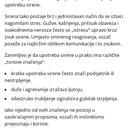
upotrebu sirene.
Sirena tako postaje brz i jednostavan način da se izbaci
nagomilani stres. Gužve, kašnjenja, pritisak obaveza i
svakodnevna nervoza često se „istresu“ upravo kroz
zvuk sirene. Umjesto smirenog reagovanja, vozač
poseže za najbržim oblikom komunikacije i to zvukom.
Zanimljivo je da upotreba sirene u praksi ima različite
„tonove značenja“:
kratka upotreba sirene često znači podsjetnik ili
nestrpljenje,
duže i agresivnije izražava ljutnju,
višestruko trubljenje signalizira gubitak strpljenja.
Iako nijedno od ovih značenja ne postoji u
saobraćajnim propisima, vozači ih instinktivno
prepoznaju i koriste.