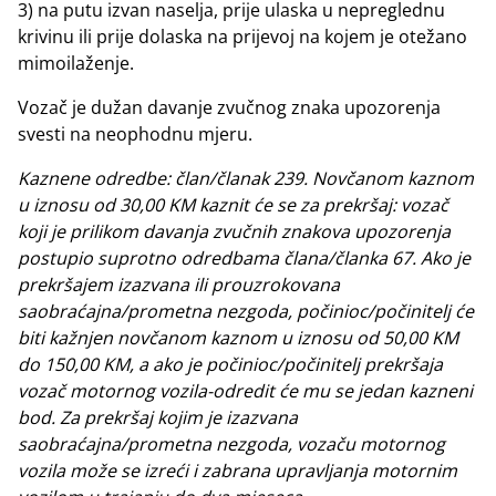
3) na putu izvan naselja, prije ulaska u nepreglednu
krivinu ili prije dolaska na prijevoj na kojem je otežano
mimoilaženje.
Vozač je dužan davanje zvučnog znaka upozorenja
svesti na neophodnu mjeru.
Kaznene odredbe: član/članak 239. Novčanom kaznom
u iznosu od 30,00 KM kaznit će se za prekršaj: vozač
koji je prilikom davanja zvučnih znakova upozorenja
postupio suprotno odredbama člana/članka 67. Ako je
prekršajem izazvana ili prouzrokovana
saobraćajna/prometna nezgoda, počinioc/počinitelj će
biti kažnjen novčanom kaznom u iznosu od 50,00 KM
do 150,00 KM, a ako je počinioc/počinitelj prekršaja
vozač motornog vozila-odredit će mu se jedan kazneni
bod. Za prekršaj kojim je izazvana
saobraćajna/prometna nezgoda, vozaču motornog
vozila može se izreći i zabrana upravljanja motornim