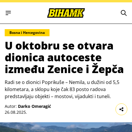
Open main menu
Bosna i Hercegovina
U oktobru se otvara
dionica autoceste
između Zenice i Žepča
Radi se o dionici Poprikuše – Nemila, u dužini od 5,5
kilometara, a sklopu koje čak 83 posto radova
predstavljaju objekti – mostovi, vijadukti i tuneli.
Autor:
Darko Omeragić
26.08.2025.