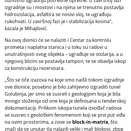
odnosno ugradnju potrebne opreme. U završnoj fazi
izgradnje su i mostovi i na njima se trenutno postavlja
hidroizolacija, asfaltira se nosivi sloj, te ugrađuju
rukohvati. U završnoj fazi je i stabilizacija kosina“,
kazala je Mihajlović.
Na ovoj dionici će se nalaziti i Centar za kontrolu
prometa i naplatna stanica i u toku su radovi u
unutrašnjosti ovog objekta – ugrađuje se stolarija, a u
njegovoj blizini se postavlja tampon, te se obavlja iskop
za konstrukciju rezervoara.
„Što se tiče izazova na koje smo naišli tokom izgradnje
ove dionice, posebno je bilo zahtjevno izgraditi tunel
Golubinja, jer smo se susreli s geologijom koja je bila
mnogo složenija od one koja je definisana u tenderskoj
dokumentaciji. Prilikom iskopa tunela izvođač radova
se susreo s geološkim fenomenom koji se prvi put viđa
na ovim prostorima, a zove se
block-in-matrix
, što
znači da se unutar tla nalazili veliki i mali blokovi, zbog