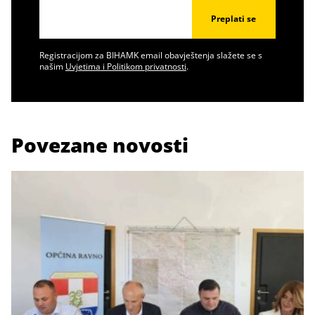
Preplati se
Registracijom za BIHAMK email obavještenja slažete se s
našim
Uvjetima i Politikom privatnosti
.
Povezane novosti