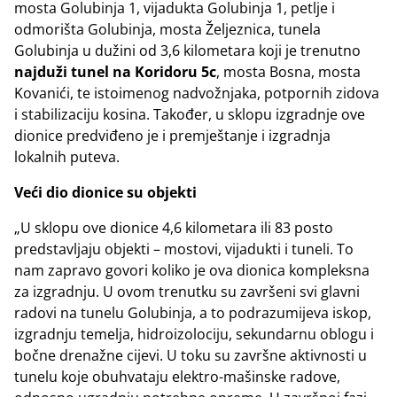
mosta Golubinja 1, vijadukta Golubinja 1, petlje i
odmorišta Golubinja, mosta Željeznica, tunela
Golubinja u dužini od 3,6 kilometara koji je trenutno
najduži tunel na Koridoru 5c
, mosta Bosna, mosta
Kovanići, te istoimenog nadvožnjaka, potpornih zidova
i stabilizaciju kosina. Također, u sklopu izgradnje ove
dionice predviđeno je i premještanje i izgradnja
lokalnih puteva.
Veći dio dionice su objekti
„U sklopu ove dionice 4,6 kilometara ili 83 posto
predstavljaju objekti – mostovi, vijadukti i tuneli. To
nam zapravo govori koliko je ova dionica kompleksna
za izgradnju. U ovom trenutku su završeni svi glavni
radovi na tunelu Golubinja, a to podrazumijeva iskop,
izgradnju temelja, hidroizolociju, sekundarnu oblogu i
bočne drenažne cijevi. U toku su završne aktivnosti u
tunelu koje obuhvataju elektro-mašinske radove,