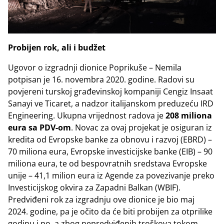
Probijen rok, ali i budžet
Ugovor o izgradnji dionice Poprikuše – Nemila
potpisan je 16. novembra 2020. godine. Radovi su
povjereni turskoj građevinskoj kompaniji Cengiz Insaat
Sanayi ve Ticaret, a nadzor italijanskom preduzeću IRD
Engineering. Ukupna vrijednost radova je
208 miliona
eura sa PDV-om
. Novac za ovaj projekat je osiguran iz
kredita od Evropske banke za obnovu i razvoj (EBRD) –
70 miliona eura, Evropske investicijske banke (EIB) – 90
miliona eura, te od bespovratnih sredstava Evropske
unije – 41,1 milion eura iz Agende za povezivanje preko
Investicijskog okvira za Zapadni Balkan (WBIF).
Predviđeni rok za izgradnju ove dionice je bio maj
2024. godine, pa je očito da će biti probijen za otprilike
godinu i po, a zbog nepredviđenih troškova tokom