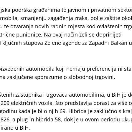
ijska podrška građanima te javnom i privatnom sekto
mobila, smanjenju zagađenja zraka, bolje zaštite okol
u te otvaranja novih radnih mjesta kod ovlaštenih tr
ektrične punionice. Na ovaj način želi se doprinijeti
 ključnih stupova Zelene agende za Zapadni Balkan u
izvedenih automobila koji nemaju preferencijalni sta
ima zaključene sporazume o slobodnoj trgovini.
enih zastupnika i trgovaca automobilima, u BiH je d
09 električnih vozila, što predstavlja porast za više 
dinu kada je bilo njih 69. Hibrida je zaključno s kr
826, a plug-in hibrida 58, dok je u ovom periodu uk
trirano u BiH.