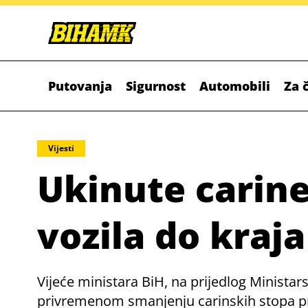
Putovanja
Sigurnost
Automobili
Za 
Vijesti
Ukinute carine
vozila do kraj
Vijeće ministara BiH, na prijedlog Minista
privremenom smanjenju carinskih stopa pri 