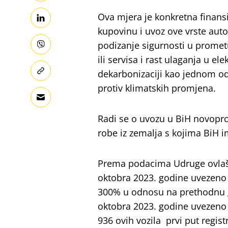
Ova mjera je konkretna finans
kupovinu i uvoz ove vrste auto
podizanje sigurnosti u promet
ili servisa i rast ulaganja u el
dekarbonizaciji kao jednom od
protiv klimatskih promjena.
Radi se o uvozu u BiH novopro
robe iz zemalja s kojima BiH 
Prema podacima Udruge ovlašt
oktobra 2023. godine uvezeno 2
300% u odnosu na prethodnu go
oktobra 2023. godine uvezeno 
936 ovih vozila prvi put regis