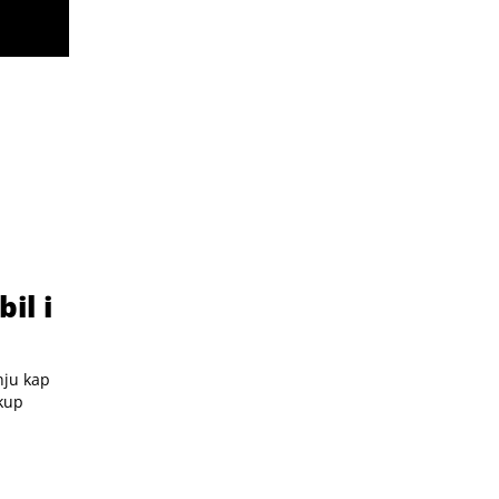
il i
nju kap
skup