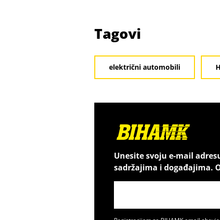
Tagovi
električni automobili
H
Unesite svoju e-mail adres
sadržajima i događajima. O