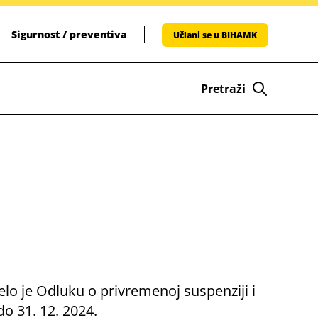
Sigurnost / preventiva
Učlani se u BIHAMK
Pretraži
elo je Odluku o privremenoj suspenziji i
o 31. 12. 2024.