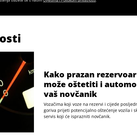
štenja slažete se s našim
Uvjetima i Politikom privatnosti
.
osti
Kako prazan rezervoar
može oštetiti i automob
vaš novčanik
Vozačima koji voze na rezervi i cijede posljed
goriva prijeti potencijalno oštećenje vozila i 
servis koji će isprazniti novčanik.