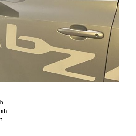
ih
nih
t