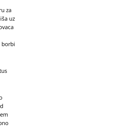
ru za
iša uz
govaca
 borbi
tus
o
od
ajem
upno