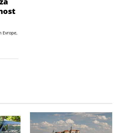
za
nost
m Evrope,