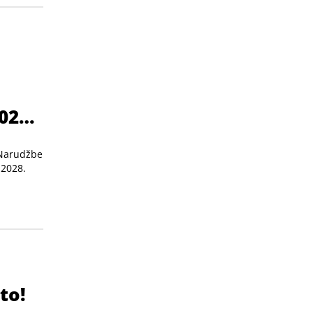
027.
 Narudžbe
 2028.
to!