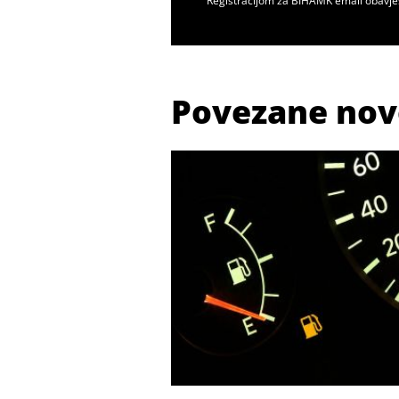
Registracijom za BIHAMK email obavje
Povezane nov