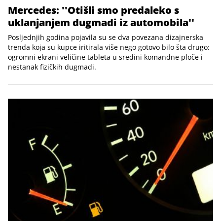
Mercedes: ''Otišli smo predaleko s
uklanjanjem dugmadi iz automobila''
Posljednjih godina pojavila su se dva povezana dizajnerska
trenda koja su kupce iritirala više nego gotovo bilo šta drugo:
ogromni ekrani veličine tableta u sredini komandne ploče i
nestanak fizičkih dugmadi.