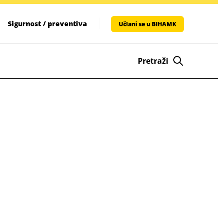
Sigurnost / preventiva
Učlani se u BIHAMK
Pretraži