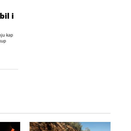
il i
nju kap
skup