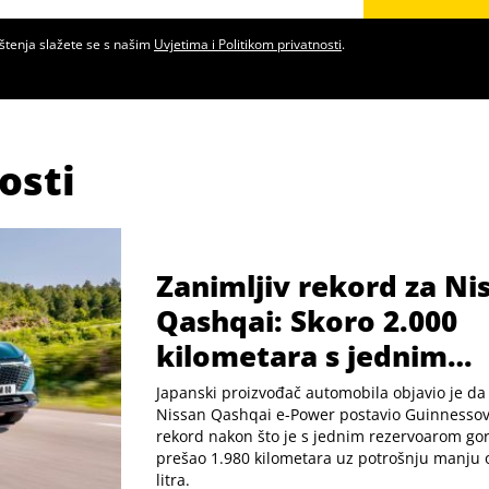
štenja slažete se s našim
Uvjetima i Politikom privatnosti
.
osti
Zanimljiv rekord za Ni
Qashqai: Skoro 2.000
kilometara s jednim
rezervoarom goriva
Japanski proizvođač automobila objavio je da 
Nissan Qashqai e-Power postavio Guinnessov 
rekord nakon što je s jednim rezervoarom gor
prešao 1.980 kilometara uz potrošnju manju o
litra.