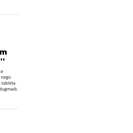
em
''
na
e nego
 tableta
 dugmadi.