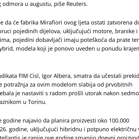
g odmora u augustu, piše Reuters.
je da će fabrika Mirafiori ovog ljeta ostati zatvorena 
uci pojedinih dijelova, uključujući motore, branike i
ima, pojedini dobavljači imaju poteškoća da prate t
Hybrid, modela koji je ponovo uveden u ponudu kraje
dikata FIM Cisl, Igor Albera, smatra da učestali prekid
je potražnja za ovim modelom slabija od prvobitnih
trebala je nastaviti s radom prošli utorak nakon sed
aznikom u Torinu.
le godine najavio da planira proizvesti oko 100.000
6. godine, uključujući hibridnu i potpuno električnu v
tellantis je ranije ove godine smanjio dnevni proizvo