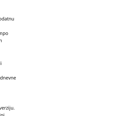
dodatnu
empo
m
i
modnevne
erziju.
dni