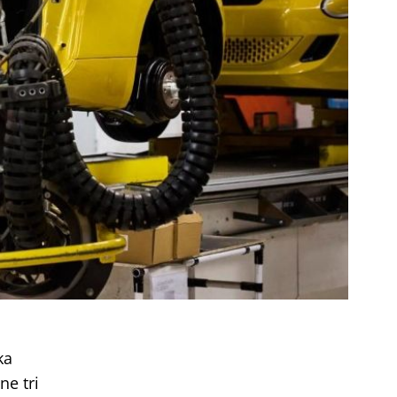
ka
ne tri