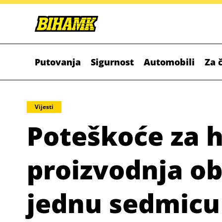
Putovanja
Sigurnost
Automobili
Za 
Vijesti
Poteškoće za hi
proizvodnja ob
jednu sedmicu