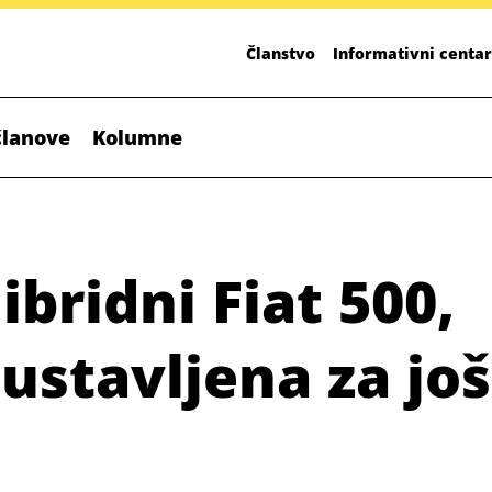
Članstvo
Informativni centar
članove
Kolumne
bridni Fiat 500,
ustavljena za još