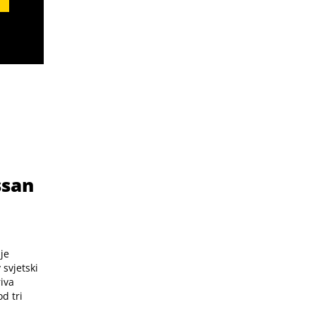
ssan
je
svjetski
iva
d tri