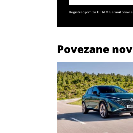
Registracijom za BIHAMK email obavje
Povezane nov