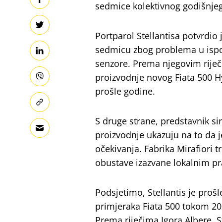
sedmice kolektivnog godišnje
Portparol Stellantisa potvrdio 
sedmicu zbog problema u ispor
senzore. Prema njegovim riječ
proizvodnje novog Fiata 500 
prošle godine.
S druge strane, predstavnik sin
proizvodnje ukazuju na to da 
očekivanja. Fabrika Mirafiori 
obustave izazvane lokalnim pr
Podsjetimo, Stellantis je proš
primjeraka Fiata 500 tokom 202
Prema riječima Igora Albere, S