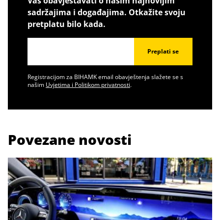
Vas obavještavati o našim najnovijim
sadržajima i događajima. Otkažite svoju
pretplatu bilo kada.
Preplati se
Registracijom za BIHAMK email obavještenja slažete se s
našim
Uvjetima i Politikom privatnosti
.
Povezane novosti