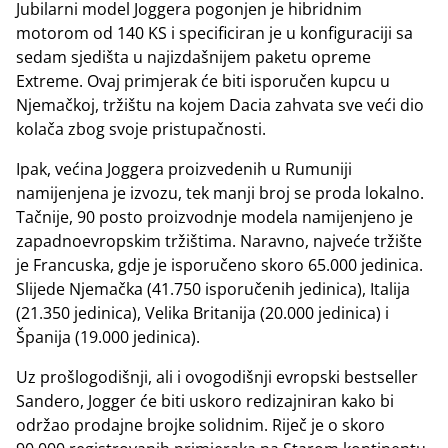
Jubilarni model Joggera pogonjen je hibridnim
motorom od 140 KS i specificiran je u konfiguraciji sa
sedam sjedišta u najizdašnijem paketu opreme
Extreme. Ovaj primjerak će biti isporučen kupcu u
Njemačkoj, tržištu na kojem Dacia zahvata sve veći dio
kolača zbog svoje pristupačnosti.
Ipak, većina Joggera proizvedenih u Rumuniji
namijenjena je izvozu, tek manji broj se proda lokalno.
Tačnije, 90 posto proizvodnje modela namijenjeno je
zapadnoevropskim tržištima. Naravno, najveće tržište
je Francuska, gdje je isporučeno skoro 65.000 jedinica.
Slijede Njemačka (41.750 isporučenih jedinica), Italija
(21.350 jedinica), Velika Britanija (20.000 jedinica) i
Španija (19.000 jedinica).
Uz prošlogodišnji, ali i ovogodišnji evropski bestseller
Sandero, Jogger će biti uskoro redizajniran kako bi
održao prodajne brojke solidnim. Riječ je o skoro