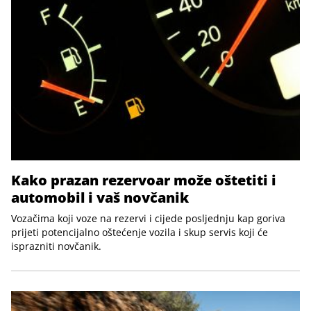
Kako prazan rezervoar može oštetiti i
automobil i vaš novčanik
Vozačima koji voze na rezervi i cijede posljednju kap goriva
prijeti potencijalno oštećenje vozila i skup servis koji će
isprazniti novčanik.