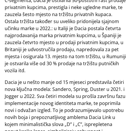
C-segmenta, Dacia je ostvarila 50-postotni rast prodaje
privatnim kupcima, prestigla i neke ugledne marke, te
zauzela šesto mjesto na tržištu privatnih kupaca.
Ostala tržišta također su uveliko pridonijela sjajnom
učinku marke u 2022.: u Italiji je Dacia postala četvrta
najprodavanija marka privatnim kupcima, u Španiji je
zauzela četvrto mjesto u prodaji privatnim kupcima, u
Britaniji je udvostručila prodaju, napredovala za pet
mjesta i osigurala 13. mjesto na tom tržištu, u Rumuniji
je ostvarila više od 30 % prodaje na tržištu putničkih
vozila itd.
Dacia je u nešto manje od 15 mjeseci predstavila četiri
nova ključna modela: Sandero, Spring, Duster u 2021. i
Jogger u 2022. Sva četiri modela su prošla završnu fazu
implementacije novog identiteta marke, te poprimila
novi i odvažan izgled. To je podrazumijevalo upotrebu
novih boja i prepoznatljivog amblema Dacia Link u
kojem minimalistička slova „D” i „C”, isprepletena