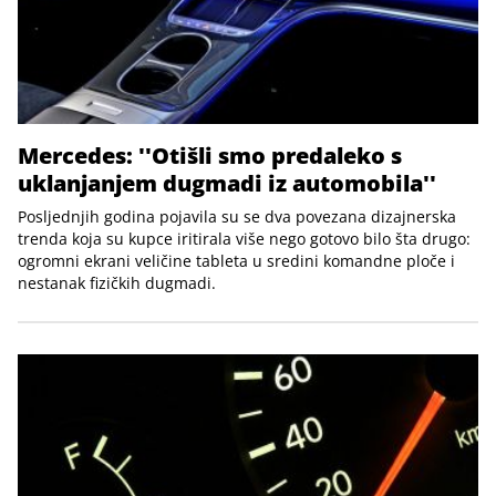
Mercedes: ''Otišli smo predaleko s
uklanjanjem dugmadi iz automobila''
Posljednjih godina pojavila su se dva povezana dizajnerska
trenda koja su kupce iritirala više nego gotovo bilo šta drugo:
ogromni ekrani veličine tableta u sredini komandne ploče i
nestanak fizičkih dugmadi.