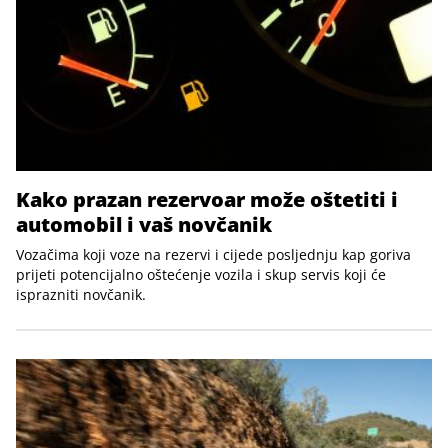
Kako prazan rezervoar može oštetiti i
automobil i vaš novčanik
Vozačima koji voze na rezervi i cijede posljednju kap goriva
prijeti potencijalno oštećenje vozila i skup servis koji će
isprazniti novčanik.