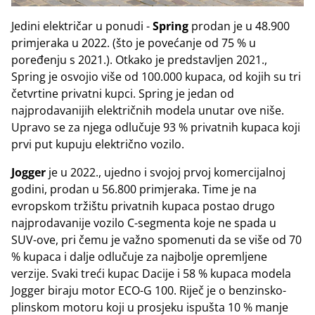
Jedini električar u ponudi -
Spring
prodan je u 48.900
primjeraka u 2022. (što je povećanje od 75 % u
poređenju s 2021.). Otkako je predstavljen 2021.,
Spring je osvojio više od 100.000 kupaca, od kojih su tri
četvrtine privatni kupci. Spring je jedan od
najprodavanijih električnih modela unutar ove niše.
Upravo se za njega odlučuje 93 % privatnih kupaca koji
prvi put kupuju električno vozilo.
Jogger
je u 2022., ujedno i svojoj prvoj komercijalnoj
godini, prodan u 56.800 primjeraka. Time je na
evropskom tržištu privatnih kupaca postao drugo
najprodavanije vozilo C-segmenta koje ne spada u
SUV-ove, pri čemu je važno spomenuti da se više od 70
% kupaca i dalje odlučuje za najbolje opremljene
verzije. Svaki treći kupac Dacije i 58 % kupaca modela
Jogger biraju motor ECO-G 100. Riječ je o benzinsko-
plinskom motoru koji u prosjeku ispušta 10 % manje